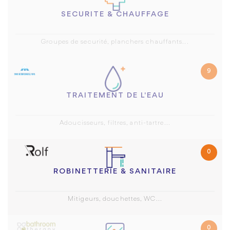
SECURITE & CHAUFFAGE
Groupes de securité, planchers chauffants...
9
TRAITEMENT DE L'EAU
Adoucisseurs, filtres, anti-tartre...
0
ROBINETTERIE & SANITAIRE
Mitigeurs, douchettes, WC...
0