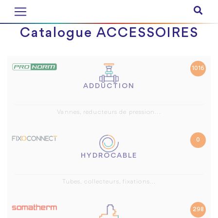
Catalogue ACCESSOIRES
1016
ADDUCTION
Vannes, reducteurs de pression...
0
HYDROCABLE
Tubes, collecteurs, fixations...
298