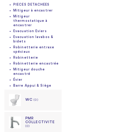
PIECES DETACHEES
Mitigeur à encastrer
Mitigeur
thermostatique à
encastrer
Evacuation Eviers
Evacuation lavabos &
bidets
Robinetterie entraxe
spéciaux
Robinetterie
Robinetterie encastrée
Mitigeur douche
encastré
Évier
Barre Appui & Siège
WC
(0)
PMR
COLLECTIVITE
(0)