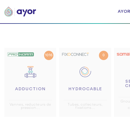
AYOR
1016
0
S
C
ADDUCTION
HYDROCABLE
Grou
Vannes, reducteurs de
Tubes, collecteurs,
pression...
fixations...
c