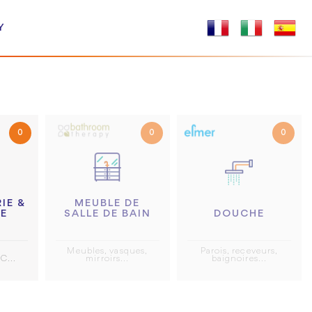
Y
0
0
0
IE &
MEUBLE DE
RE
DOUCHE
SALLE DE BAIN
Parois, receveurs,
Meubles, vasques,
C...
baignoires...
mirroirs...