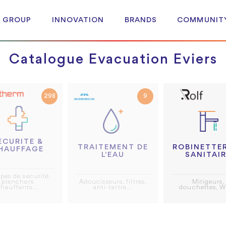
 GROUP
INNOVATION
BRANDS
COMMUNIT
Catalogue Evacuation Eviers
298
9
ECURITE &
ROBINETTER
TRAITEMENT DE
HAUFFAGE
SANITAI
L'EAU
pes de securité,
Mitigeurs,
planchers
Adoucisseurs, filtres,
douchettes, W
hauffants...
anti-tartre...