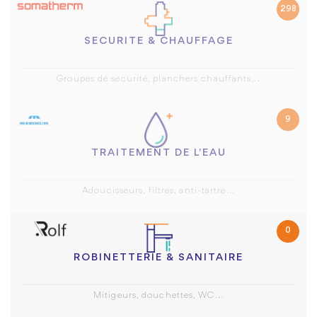
298
SECURITE & CHAUFFAGE
Groupes de securité, planchers chauffants...
9
TRAITEMENT DE L'EAU
Adoucisseurs, filtres, anti-tartre...
0
ROBINETTERIE & SANITAIRE
Mitigeurs, douchettes, WC...