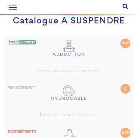
Catalogue A SUSPENDRE
1016
ADDUCTION
Vannes, reducteurs de pression...
0
HYDROCABLE
Tubes, collecteurs, fixations...
298