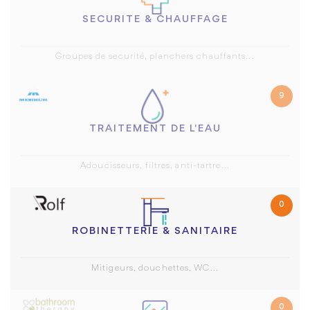
SECURITE & CHAUFFAGE
Groupes de securité, planchers chauffants...
9
TRAITEMENT DE L'EAU
Adoucisseurs, filtres, anti-tartre...
0
ROBINETTERIE & SANITAIRE
Mitigeurs, douchettes, WC...
0