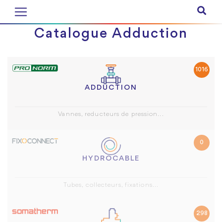
Catalogue Adduction
1016
ADDUCTION
Vannes, reducteurs de pression...
0
HYDROCABLE
Tubes, collecteurs, fixations...
298