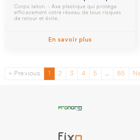
1/2
Corps laiton. - Axe plastique qui protège
efficacement votre réseau de tous risques
de retour et évite..
En savoir plus
« Previous
1
2
3
4
5
…
85
Ne