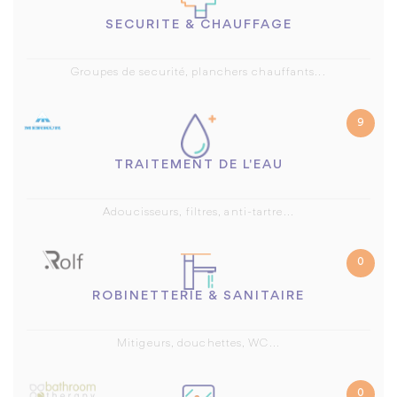
SECURITE & CHAUFFAGE
Groupes de securité, planchers chauffants...
9
TRAITEMENT DE L'EAU
Adoucisseurs, filtres, anti-tartre...
0
ROBINETTERIE & SANITAIRE
Mitigeurs, douchettes, WC...
0