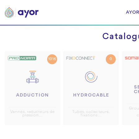
AYOR
Catalog
1016
0
S
C
ADDUCTION
HYDROCABLE
Grou
Vannes, reducteurs de
Tubes, collecteurs,
pression...
fixations...
c