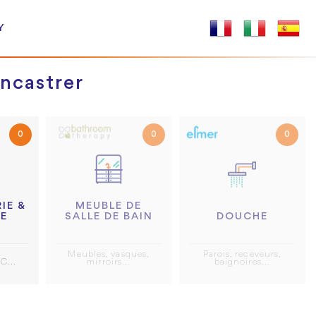
Y
ncastrer
0
0
0
IE &
MEUBLE DE
RE
DOUCHE
SALLE DE BAIN
Parois, receveurs,
Meubles, vasques,
C...
baignoires...
mirroirs...