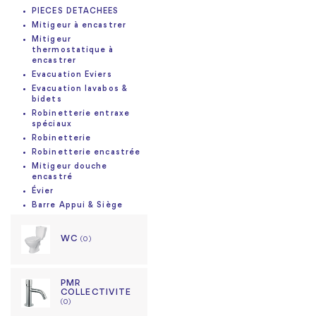
PIECES DETACHEES
Mitigeur à encastrer
Mitigeur
thermostatique à
encastrer
Evacuation Eviers
Evacuation lavabos &
bidets
Robinetterie entraxe
spéciaux
Robinetterie
Robinetterie encastrée
Mitigeur douche
encastré
Évier
Barre Appui & Siège
WC
(0)
PMR
COLLECTIVITE
(0)