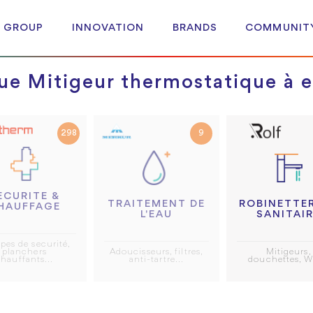
 GROUP
INNOVATION
BRANDS
COMMUNIT
ue Mitigeur thermostatique à e
298
9
ECURITE &
ROBINETTER
TRAITEMENT DE
HAUFFAGE
SANITAI
L'EAU
pes de securité,
Mitigeurs,
planchers
Adoucisseurs, filtres,
douchettes, W
hauffants...
anti-tartre...