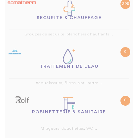
298
SECURITE & CHAUFFAGE
Groupes de securité, planchers chauffants...
9
TRAITEMENT DE L'EAU
Adoucisseurs, filtres, anti-tartre...
0
ROBINETTERIE & SANITAIRE
Mitigeurs, douchettes, WC...