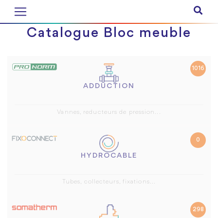
Catalogue Bloc meuble
1016
ADDUCTION
Vannes, reducteurs de pression...
0
HYDROCABLE
Tubes, collecteurs, fixations...
298