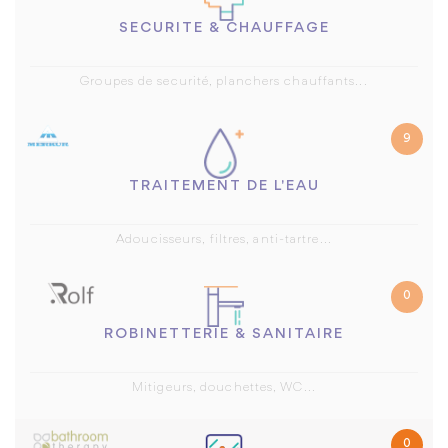
SECURITE & CHAUFFAGE
Groupes de securité, planchers chauffants...
9
TRAITEMENT DE L'EAU
Adoucisseurs, filtres, anti-tartre...
0
ROBINETTERIE & SANITAIRE
Mitigeurs, douchettes, WC...
0