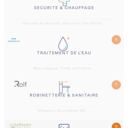
SECURITE & CHAUFFAGE
Groupes de securité, planchers chauffants...
9
TRAITEMENT DE L'EAU
Adoucisseurs, filtres, anti-tartre...
0
ROBINETTERIE & SANITAIRE
Mitigeurs, douchettes, WC...
0