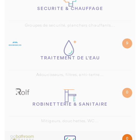
SECURITE & CHAUFFAGE
Groupes de securité, planchers chauffants...
9
TRAITEMENT DE L'EAU
Adoucisseurs, filtres, anti-tartre...
0
ROBINETTERIE & SANITAIRE
Mitigeurs, douchettes, WC...
0