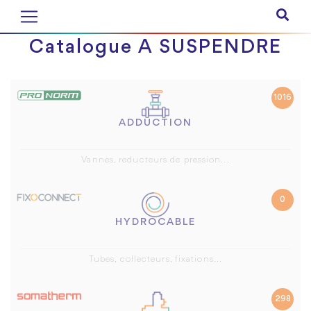
Catalogue A SUSPENDRE
1016
ADDUCTION
Vannes, reducteurs de pression...
0
HYDROCABLE
Tubes, collecteurs, fixations...
298