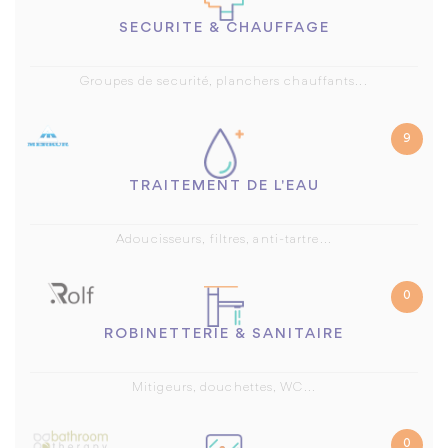
SECURITE & CHAUFFAGE
Groupes de securité, planchers chauffants...
9
TRAITEMENT DE L'EAU
Adoucisseurs, filtres, anti-tartre...
0
ROBINETTERIE & SANITAIRE
Mitigeurs, douchettes, WC...
0