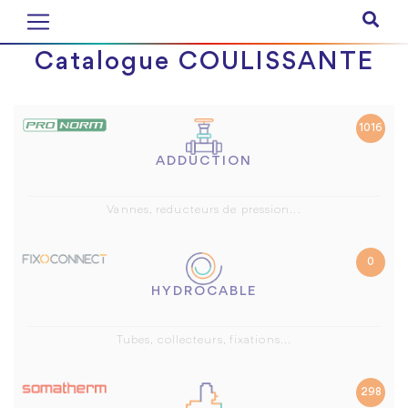
Catalogue COULISSANTE
1016
ADDUCTION
Vannes, reducteurs de pression...
0
HYDROCABLE
Tubes, collecteurs, fixations...
298