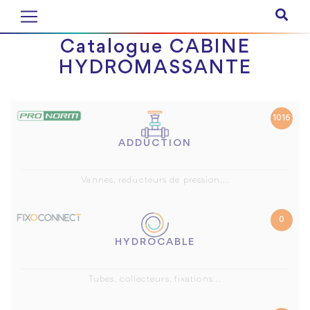
Catalogue CABINE
HYDROMASSANTE
1016
ADDUCTION
Vannes, reducteurs de pression...
0
HYDROCABLE
Tubes, collecteurs, fixations...