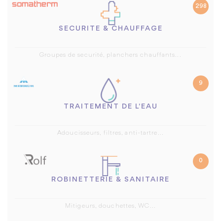
298
SECURITE & CHAUFFAGE
Groupes de securité, planchers chauffants...
9
TRAITEMENT DE L'EAU
Adoucisseurs, filtres, anti-tartre...
0
ROBINETTERIE & SANITAIRE
Mitigeurs, douchettes, WC...