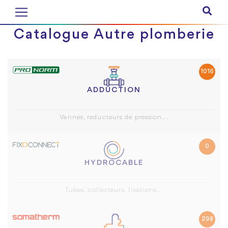
Catalogue Autre plomberie
1016
ADDUCTION
Vannes, reducteurs de pression...
0
HYDROCABLE
Tubes, collecteurs, fixations...
298