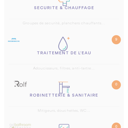
SECURITE & CHAUFFAGE
Groupes de securité, planchers chauffants...
9
TRAITEMENT DE L'EAU
Adoucisseurs, filtres, anti-tartre...
0
ROBINETTERIE & SANITAIRE
Mitigeurs, douchettes, WC...
0