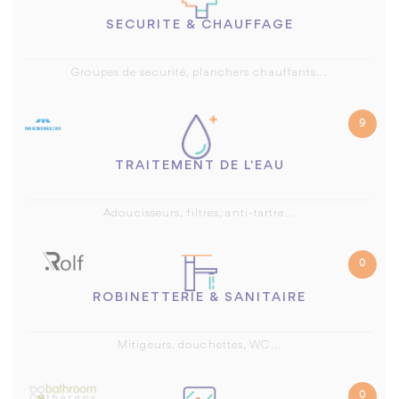
SECURITE & CHAUFFAGE
Groupes de securité, planchers chauffants...
9
TRAITEMENT DE L'EAU
Adoucisseurs, filtres, anti-tartre...
0
ROBINETTERIE & SANITAIRE
Mitigeurs, douchettes, WC...
0