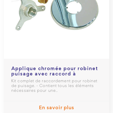
Applique chromée pour robinet
puisage avec raccord à
glissement PER Ø16mm F 1/2
Kit complet de raccordement pour robinet
de puisage. - Contient tous les éléments
nécessaires pour une..
En savoir plus