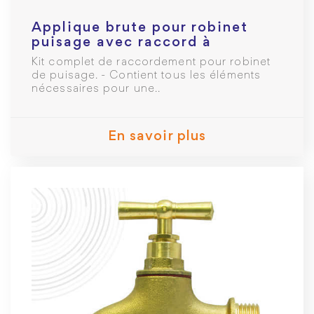
Applique brute pour robinet
puisage avec raccord à
glissement PER Ø16mm F 1/2
Kit complet de raccordement pour robinet
de puisage. - Contient tous les éléments
nécessaires pour une..
En savoir plus