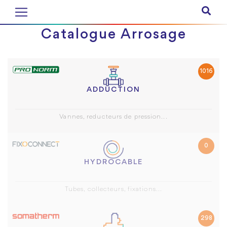
Catalogue Arrosage
1016
ADDUCTION
Vannes, reducteurs de pression...
0
HYDROCABLE
Tubes, collecteurs, fixations...
298