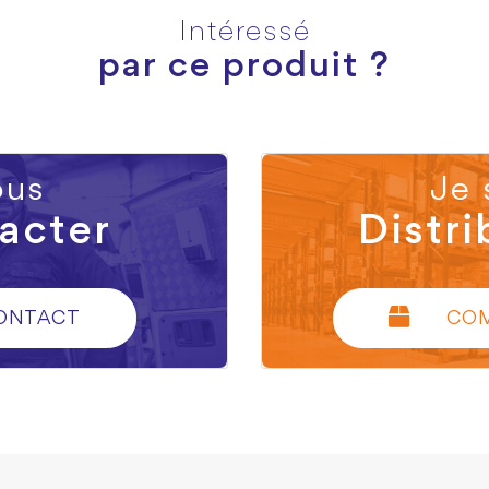
Intéressé
par ce produit ?
us
Je 
acter
Distri
ONTACT
CO