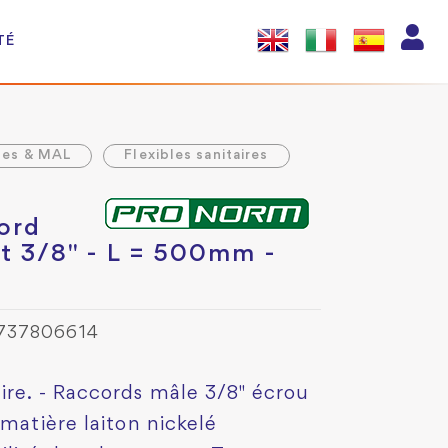
TÉ
les & MAL
Flexibles sanitaires
cord
t 3/8" - L = 500mm -
0737806614
ire. - Raccords mâle 3/8" écrou
 matière laiton nickelé