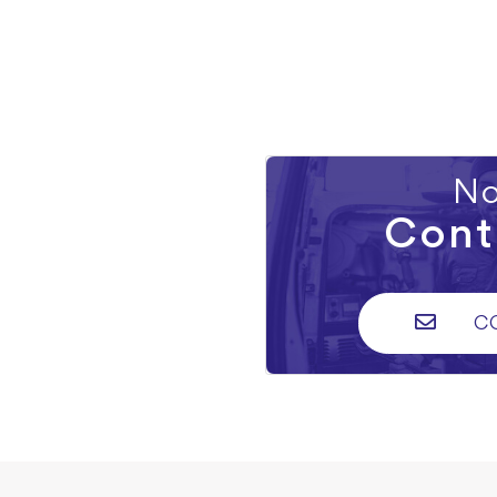
No
Cont
C