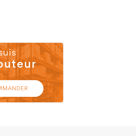
suis
buteur
MMANDER