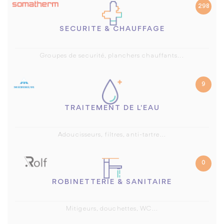
298
SECURITE & CHAUFFAGE
Groupes de securité, planchers chauffants...
9
TRAITEMENT DE L'EAU
Adoucisseurs, filtres, anti-tartre...
0
ROBINETTERIE & SANITAIRE
Mitigeurs, douchettes, WC...