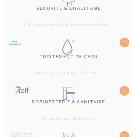
SECURITE & CHAUFFAGE
Groupes de securité, planchers chauffants...
9
TRAITEMENT DE L'EAU
Adoucisseurs, filtres, anti-tartre...
0
ROBINETTERIE & SANITAIRE
Mitigeurs, douchettes, WC...
0