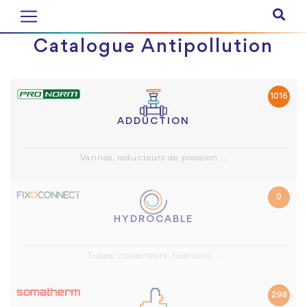
Catalogue Antipollution
1016
ADDUCTION
Vannes, reducteurs de pression...
0
HYDROCABLE
Tubes, collecteurs, fixations...
298