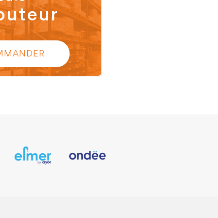
buteur
MMANDER