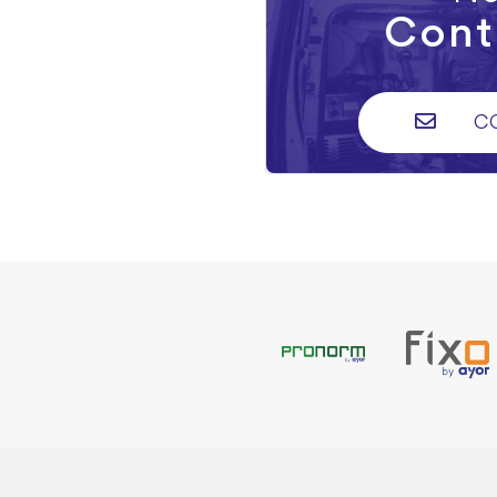
Cont
C