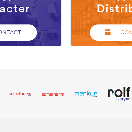
acter
Distri
ONTACT
CO