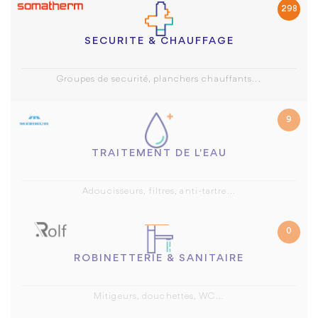
298
SECURITE & CHAUFFAGE
Groupes de securité, planchers chauffants...
9
TRAITEMENT DE L'EAU
Adoucisseurs, filtres, anti-tartre...
0
ROBINETTERIE & SANITAIRE
Mitigeurs, douchettes, WC...