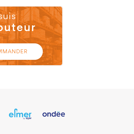
suis
buteur
MMANDER