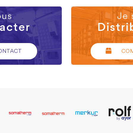
us
Je 
acter
Distri
ONTACT
CO