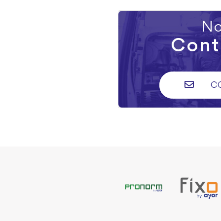
No
Cont
C