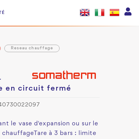
TÉ
Reseau chauffage
r
e en circuit fermé
540730022097
nt le vase d'expansion ou sur le
e chauffageTare à 3 bars : limite