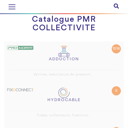
Catalogue PMR
COLLECTIVITE
1016
ADDUCTION
Vannes, reducteurs de pression...
0
HYDROCABLE
Tubes, collecteurs, fixations...