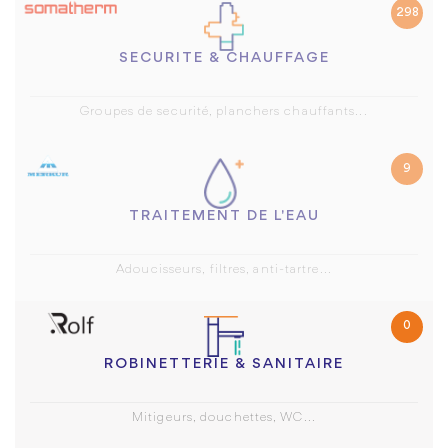
298
SECURITE & CHAUFFAGE
Groupes de securité, planchers chauffants...
9
TRAITEMENT DE L'EAU
Adoucisseurs, filtres, anti-tartre...
0
ROBINETTERIE & SANITAIRE
Mitigeurs, douchettes, WC...