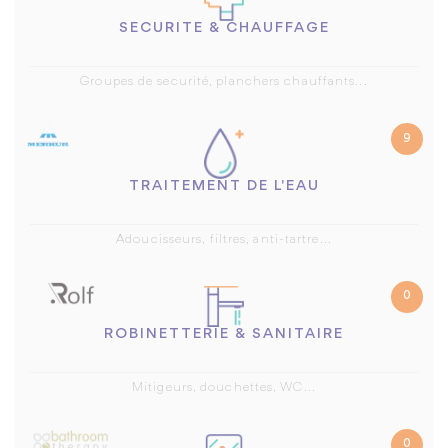
SECURITE & CHAUFFAGE
Groupes de securité, planchers chauffants...
9
TRAITEMENT DE L'EAU
Adoucisseurs, filtres, anti-tartre...
0
ROBINETTERIE & SANITAIRE
Mitigeurs, douchettes, WC...
0