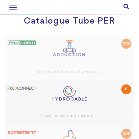
Catalogue Tube PER
1016
ADDUCTION
Vannes, reducteurs de pression...
0
HYDROCABLE
Tubes, collecteurs, fixations...
298