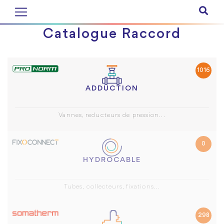
Catalogue Raccord
1016
ADDUCTION
Vannes, reducteurs de pression...
0
HYDROCABLE
Tubes, collecteurs, fixations...
298