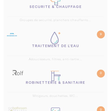
SECURITE & CHAUFFAGE
Groupes de securité, planchers chauffants...
9
TRAITEMENT DE L'EAU
Adoucisseurs, filtres, anti-tartre...
0
ROBINETTERIE & SANITAIRE
Mitigeurs, douchettes, WC...
0