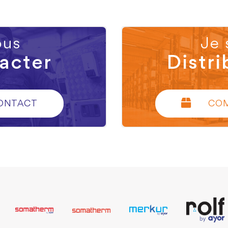
us
Je 
acter
Distri
ONTACT
CO