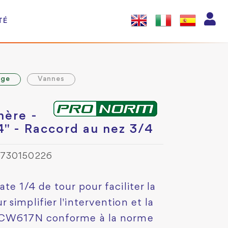
TÉ
age
Vannes
hère -
4" - Raccord au nez 3/4
0730150226
te 1/4 de tour pour faciliter la
simplifier l'intervention et la
n CW617N conforme à la norme