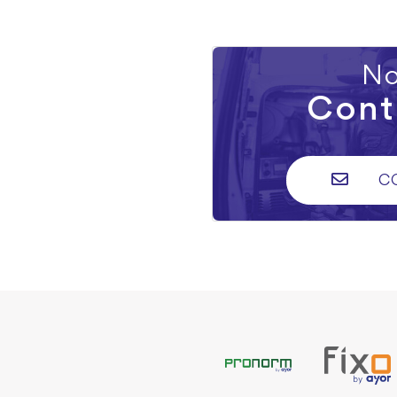
No
Cont
C