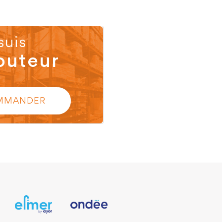
suis
buteur
MMANDER