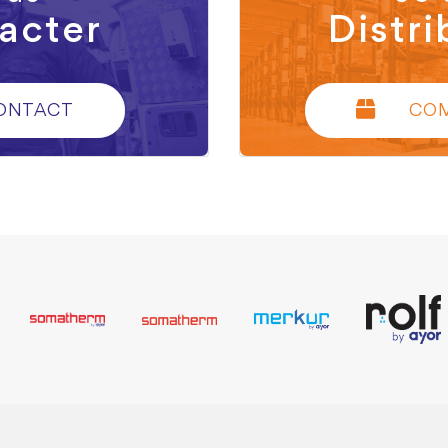
acter
Distri
ONTACT
CO