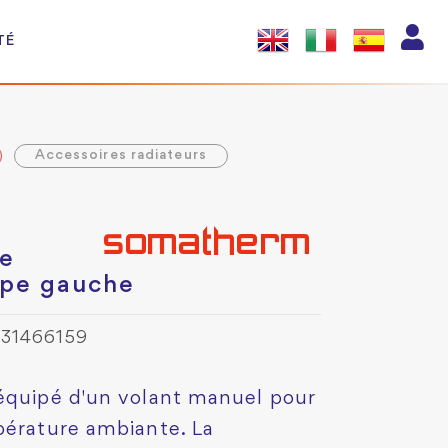
TÉ
Accessoires radiateurs
le
Type gauche
731466159
 équipé d'un volant manuel pour
pérature ambiante. La