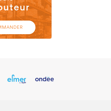
buteur
MMANDER