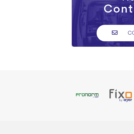
Cont
C