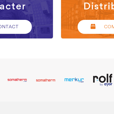
acter
Distri
ONTACT
CO