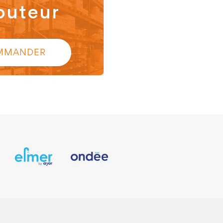
buteur
MMANDER