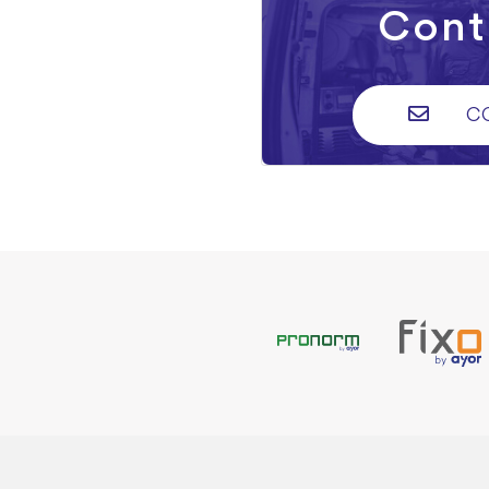
Cont
C