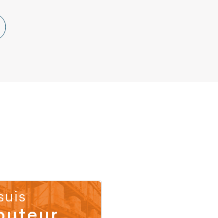
suis
buteur