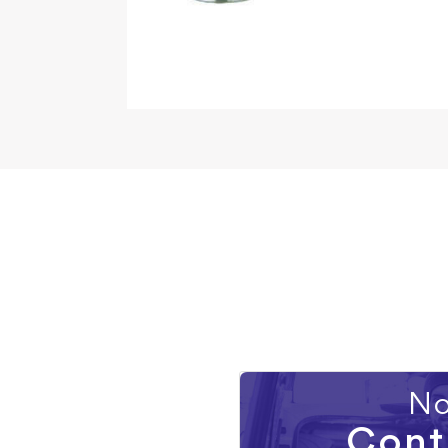
No
Cont