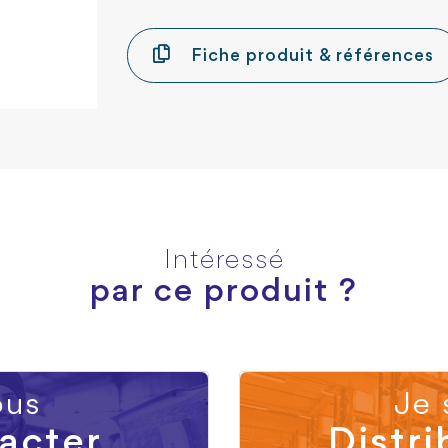
Fiche produit & références
Intéressé
par ce produit ?
us
Je 
acter
Distri