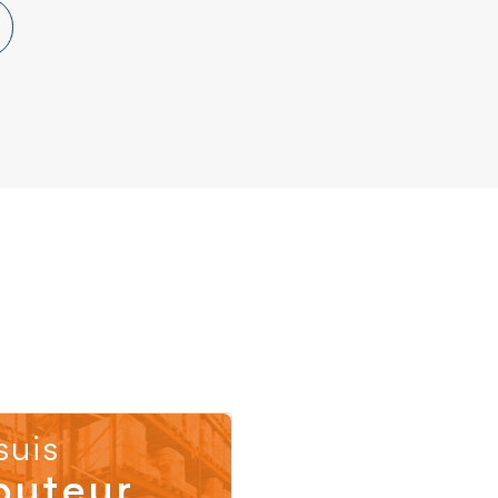
suis
buteur