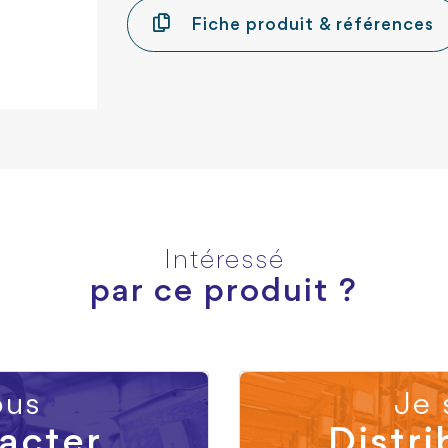
Fiche produit & références
Intéressé
par ce produit ?
us
Je 
acter
Distri