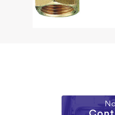
No
Cont