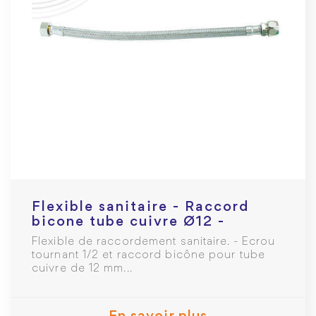
Flexible sanitaire - Raccord
bicone tube cuivre Ø12 -
Femelle 1/2" L: 300mm DN8
Flexible de raccordement sanitaire. - Ecrou
tournant 1/2 et raccord bicône pour tube
cuivre de 12 mm...