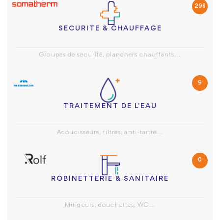
298
SECURITE & CHAUFFAGE
Groupes de securité, planchers chauffants...
9
TRAITEMENT DE L'EAU
Adoucisseurs, filtres, anti-tartre...
0
ROBINETTERIE & SANITAIRE
Mitigeurs, douchettes, WC...