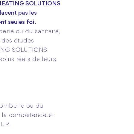
ND HEATING SOLUTIONS
acent pas les
t seules foi.
erie ou du sanitaire,
r des études
TING SOLUTIONS
soins réels de leurs
plomberie ou du
e la compétence et
EUR.