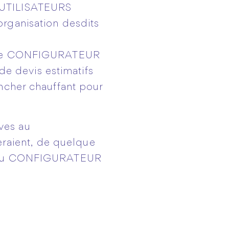
x UTILISATEURS
rganisation desdits
er le CONFIGURATEUR
 de devis estimatifs
ncher chauffant pour
ves au
raient, de quelque
on du CONFIGURATEUR