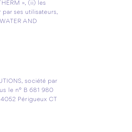
HERM », (ii) les
par ses utilisateurs,
YOR WATER AND
IONS, société par
us le n° B 681 980
, 24052 Périgueux CT