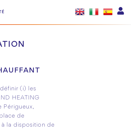
TÉ
ATION
CHAUFFANT
éfinir (i) les
R AND HEATING
e Périgueux,
 place de
 la disposition de