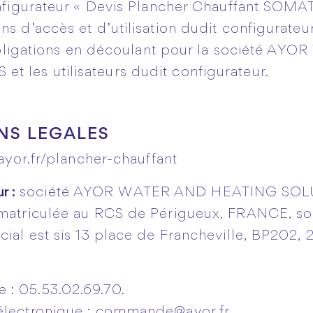
onfigurateur « Devis Plancher Chauffant SOMAT
s d’accès et d’utilisation dudit configurateur 
et obligations en découlant pour la société A
 les utilisateurs dudit configurateur.
NS LEGALES
ayor.fr/plancher-chauffant
r :
société AYOR WATER AND HEATING SOLUT
mmatriculée au RCS de Périgueux, FRANCE, so
ocial est sis 13 place de Francheville, BP202
 : 05.53.02.69.70.
électronique :
commande@ayor.fr