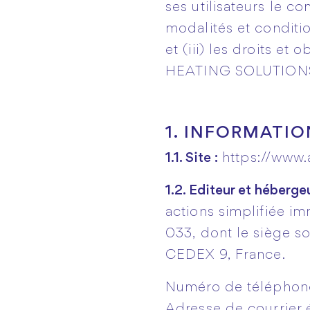
ses utilisateurs le c
modalités et condition
et (iii) les droits 
HEATING SOLUTIONS et
1. INFORMATIO
1.1. Site :
https://www.
1.2. Editeur et hébergeu
actions simplifiée i
033, dont le siège s
CEDEX 9, France.
Numéro de téléphone
Adresse de courrier 