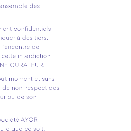
’ensemble des
ent confidentiels
uer à des tiers.
 l’encontre de
cette interdiction
 CONFIGURATEUR.
ut moment et sans
as de non-respect des
ur ou de son
 société AYOR
re que ce soit,