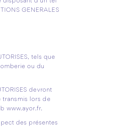
 disposant d’un tel
ONDITIONS GENERALES
TORISES, tels que
plomberie ou du
UTORISES devront
é transmis lors de
web
www.ayor.fr
.
pect des présentes