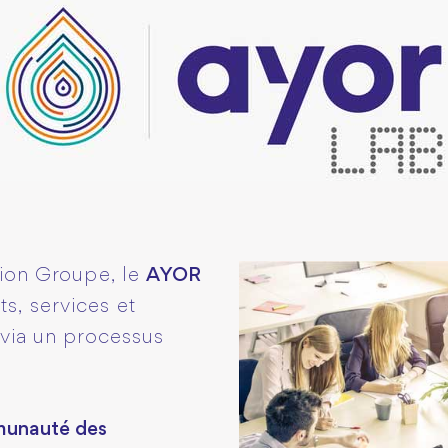
tion Groupe, le
AYOR
s, services et
 via un processus
munauté des