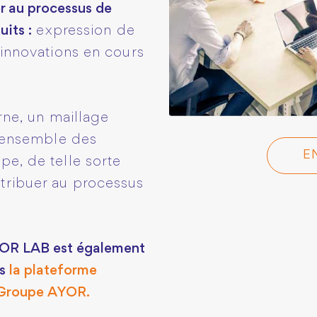
er au processus de
its :
expression de
 innovations en cours
erne, un maillage
l’ensemble des
E
pe, de telle sorte
tribuer au processus
YOR LAB est également
rs
la plateforme
u Groupe AYOR.