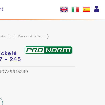
TÉ
rds
Raccord laiton
ickelé
7 - 245
540739915239