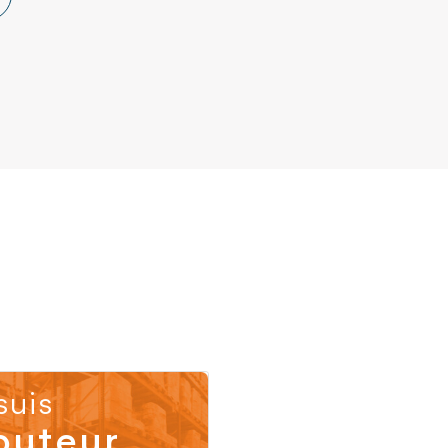
suis
buteur