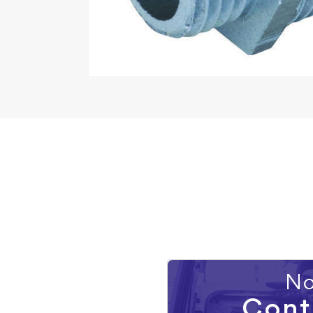
No
Cont