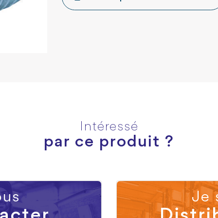
Intéressé
par ce produit ?
us
Je 
acter
Distri