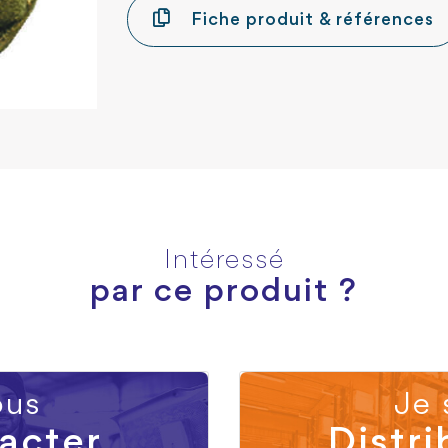
Fiche produit & références
Intéressé
par ce produit ?
us
Je 
acter
Distri