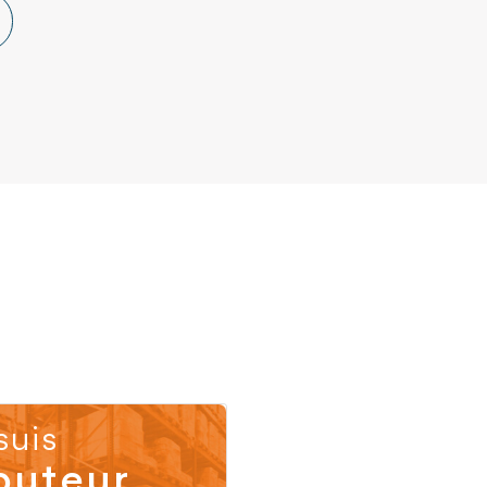
suis
buteur