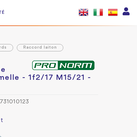
TÉ
rds
Raccord laiton
le
melle - 1f2/17 M15/21 -
0731010123
ut