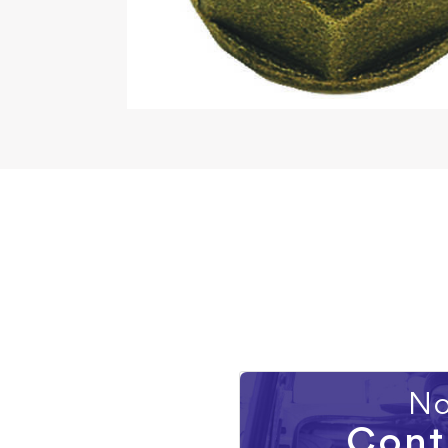
No
Cont