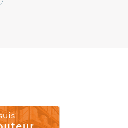
suis
buteur