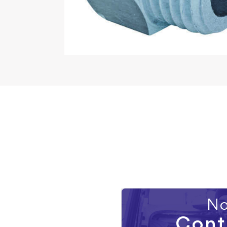
No
Cont