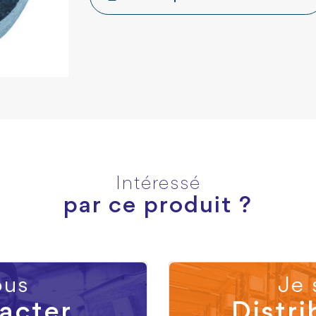
Intéressé
par ce produit ?
us
Je 
acter
Distri