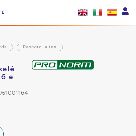
TÉ
rds
Raccord laiton
kelé
46 e
951001164