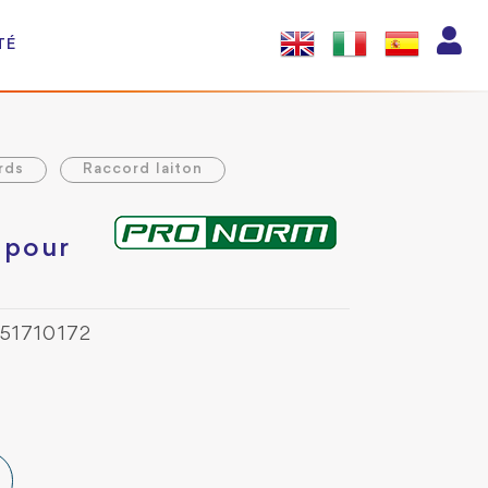
TÉ
rds
Raccord laiton
 pour
951710172