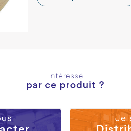
Intéressé
par ce produit ?
us
Je 
acter
Distri