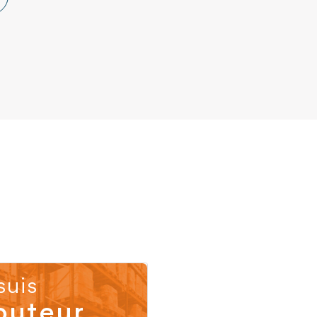
suis
buteur