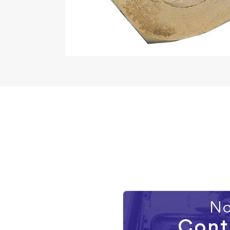
No
Cont