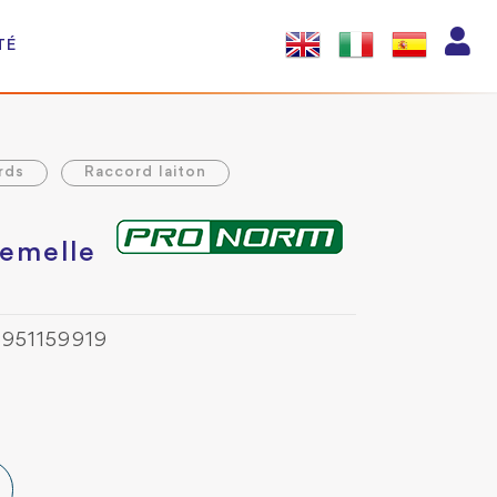
TÉ
rds
Raccord laiton
femelle
3951159919