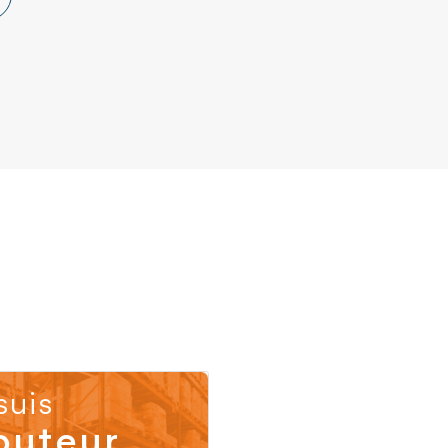
suis
buteur