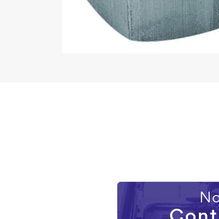
No
Cont