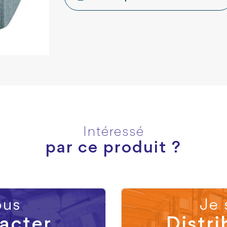
Intéressé
par ce produit ?
us
Je 
acter
Distri