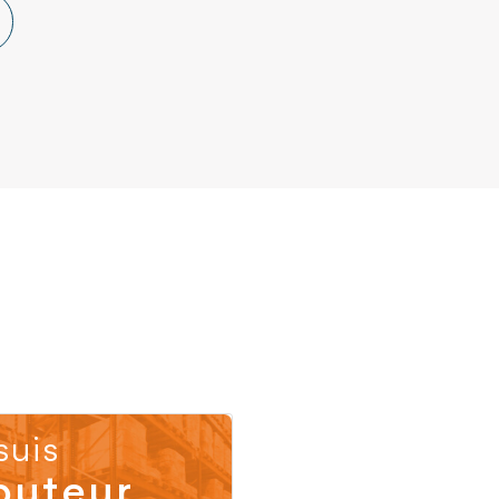
suis
buteur