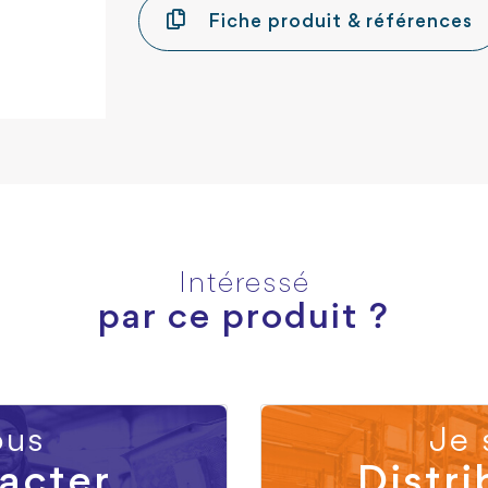
Fiche produit & références
Intéressé
par ce produit ?
us
Je 
acter
Distri