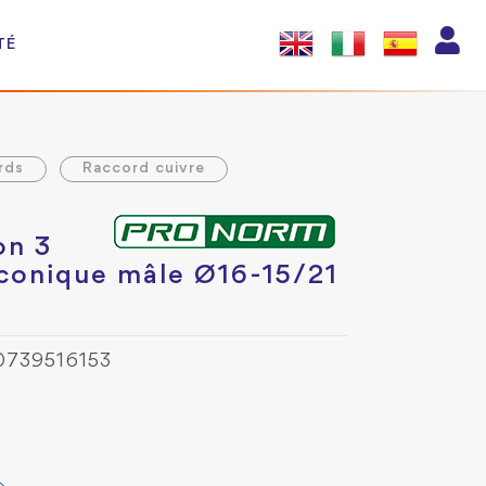
TÉ
rds
Raccord cuivre
on 3
-conique mâle Ø16-15/21
0739516153