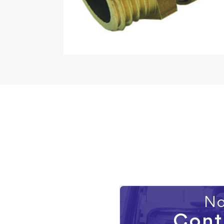
No
Cont