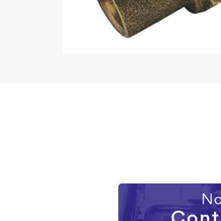
No
Cont