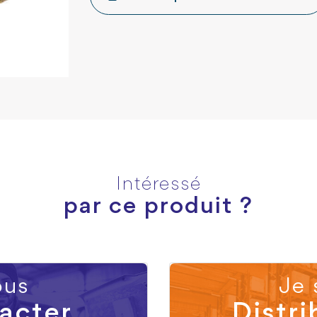
Intéressé
par ce produit ?
us
Je 
acter
Distri