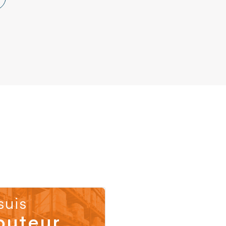
suis
buteur