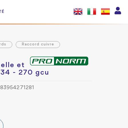
TÉ
rds
Raccord cuivre
elle et
/34 - 270 gcu
383954271281