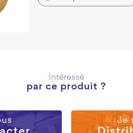
Intéressé
par ce produit ?
us
Je 
acter
Distri