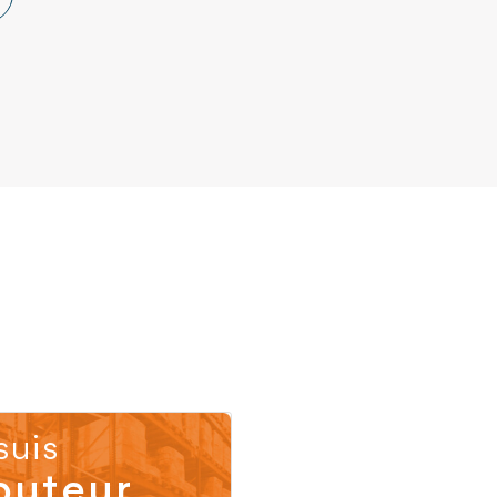
suis
buteur