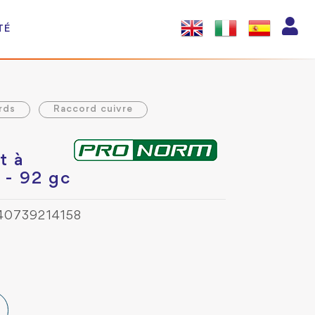
TÉ
rds
Raccord cuivre
t à
 - 92 gc
40739214158