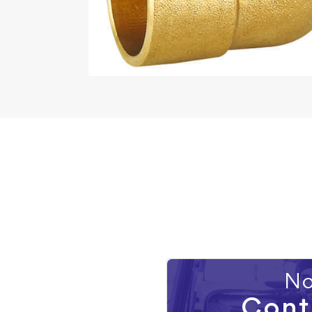
No
Cont