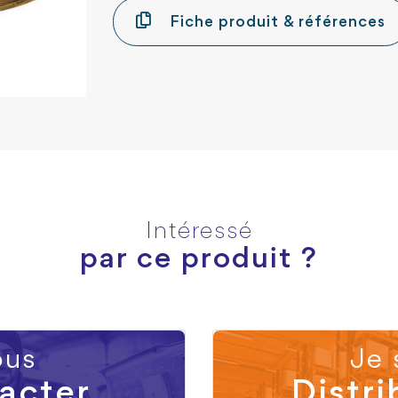
Fiche produit & références
Intéressé
par ce produit ?
us
Je 
acter
Distri