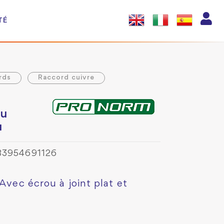
TÉ
rds
Raccord cuivre
lu
u
83954691126
 Avec écrou à joint plat et