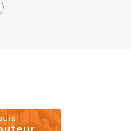
suis
buteur