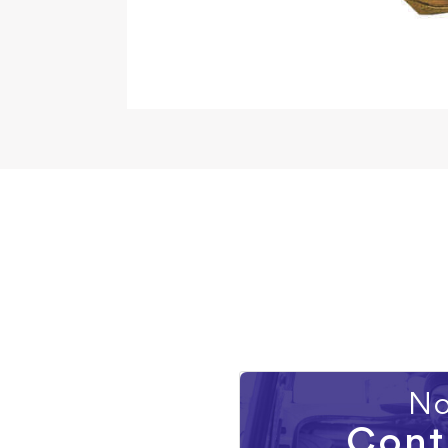
No
Cont