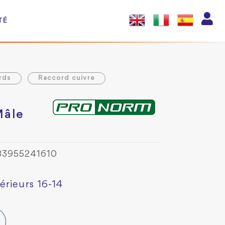
TÉ
rds
Raccord cuivre
Mâle
U
83955241610
érieurs 16-14