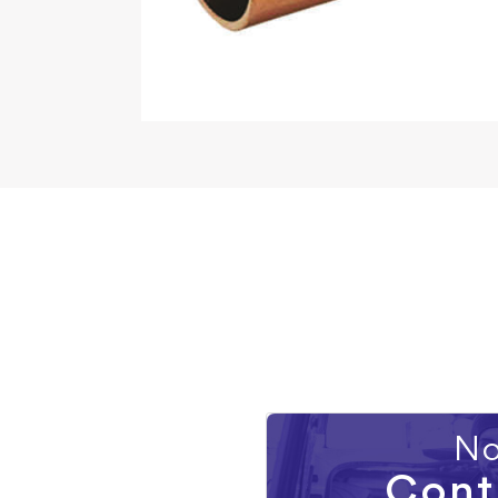
No
Cont