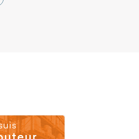
suis
buteur