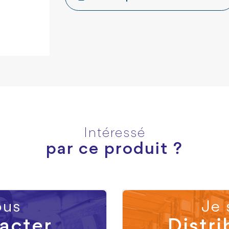
Intéressé
par ce produit ?
us
Je 
acter
Distri