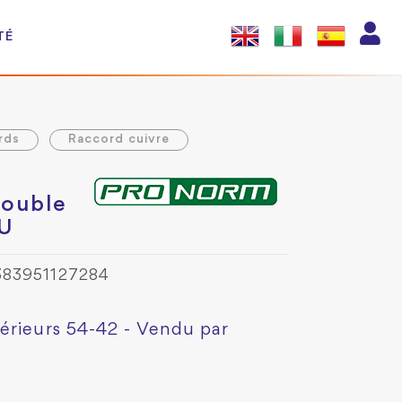
TÉ
rds
Raccord cuivre
double
CU
383951127284
érieurs 54-42 - Vendu par