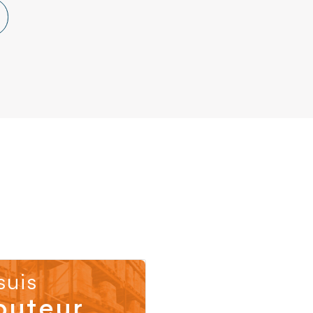
suis
buteur