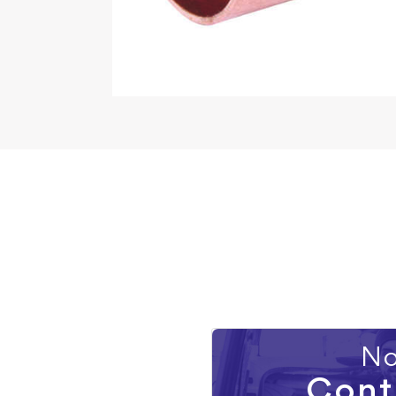
No
Cont