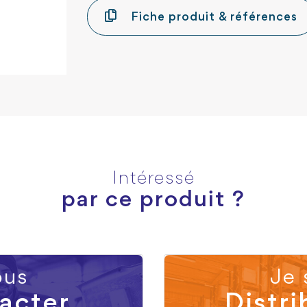
Fiche produit & références
Intéressé
par ce produit ?
us
Je 
acter
Distri