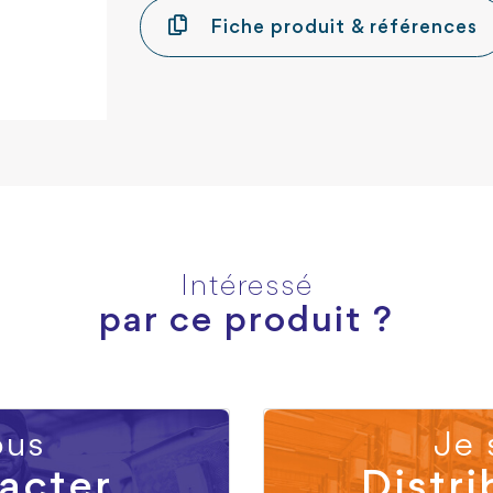
Fiche produit & références
Intéressé
par ce produit ?
us
Je 
acter
Distri