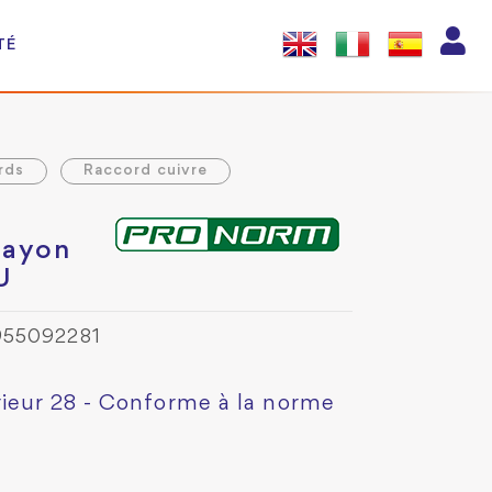
TÉ
rds
Raccord cuivre
rayon
U
955092281
rieur 28 - Conforme à la norme