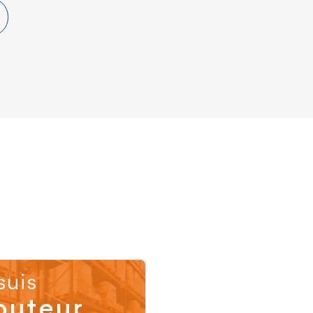
suis
buteur