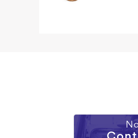
No
Cont