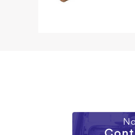
No
Cont