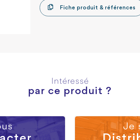
Fiche produit & références
Intéressé
par ce produit ?
us
Je 
acter
Distri