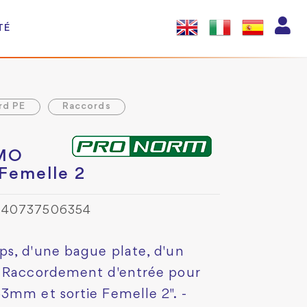
TÉ
rd PE
Raccords
UMO
Femelle 2
3540737506354
s, d'une bague plate, d'un
- Raccordement d'entrée pour
3mm et sortie Femelle 2". -