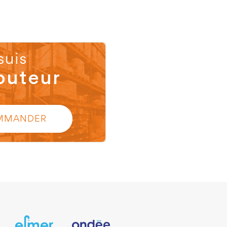
suis
buteur
MMANDER