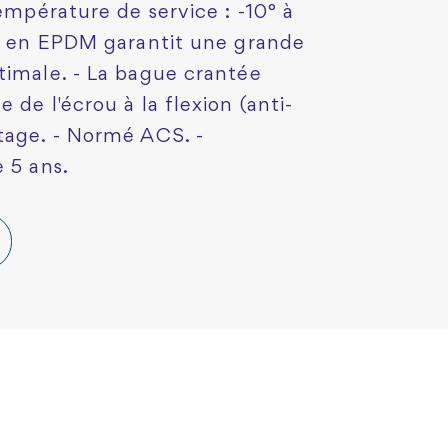
Température de service : -10° à
ré en EPDM garantit une grande
timale. - La bague crantée
 de l'écrou à la flexion (anti-
tage. - Normé ACS. -
 5 ans.