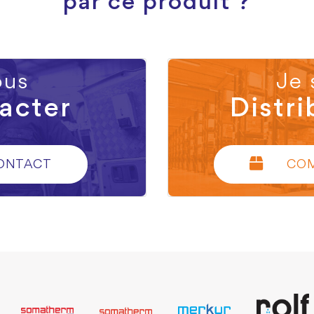
par ce produit ?
us
Je 
acter
Distri
ONTACT
CO