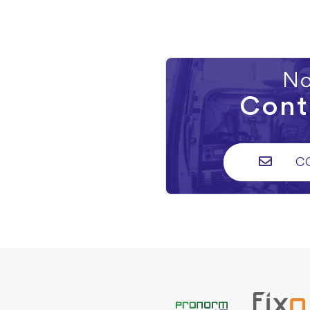
No
Cont
C