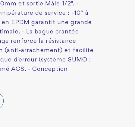
0mm et sortie Mâle 1/2". -
Température de service : -10° à
ré en EPDM garantit une grande
timale. - La bague crantée
ge renforce la résistance
n (anti-arrachement) et facilite
isque d'erreur (système SUMO :
rmé ACS. - Conception