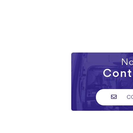
No
Cont
C