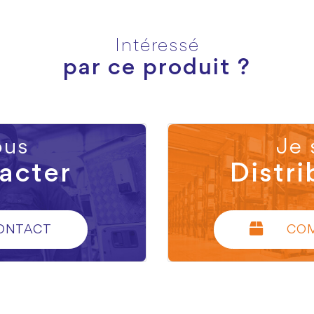
Intéressé
par ce produit ?
us
Je 
acter
Distri
ONTACT
CO