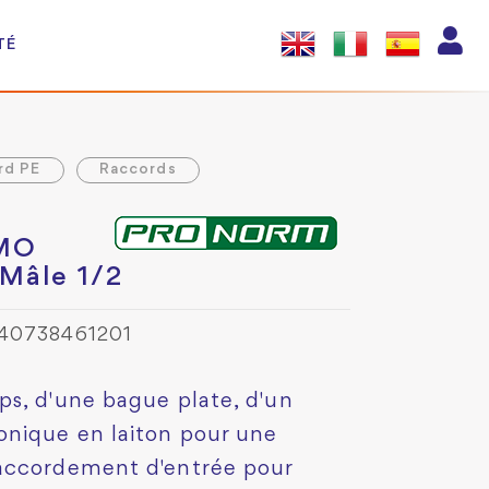
TÉ
rd PE
Raccords
UMO
Mâle 1/2
540738461201
s, d'une bague plate, d'un
onique en laiton pour une
Raccordement d'entrée pour