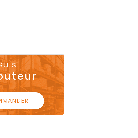
suis
buteur
MMANDER