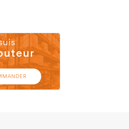
suis
buteur
MMANDER