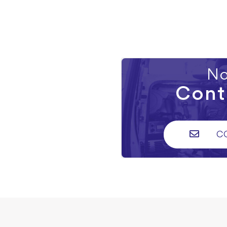
No
Cont
C