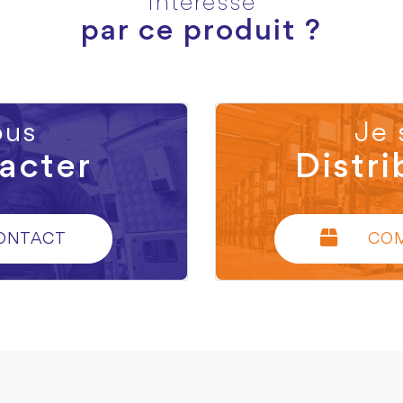
Intéressé
par ce produit ?
us
Je 
acter
Distri
ONTACT
CO