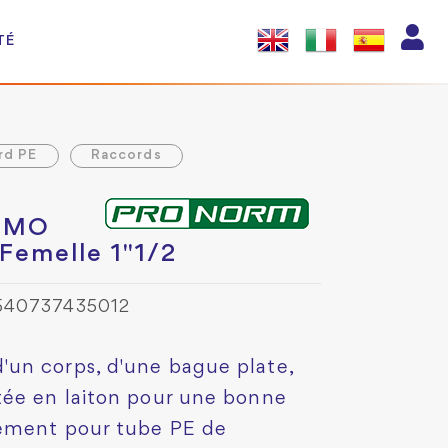
TÉ
rd PE
Raccords
SUMO
Femelle 1"1/2
3540737435012
un corps, d'une bague plate,
tée en laiton pour une bonne
dement pour tube PE de