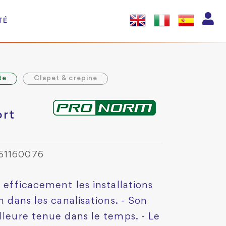
TÉ
te
Clapet & crepine
ort
951160076
e efficacement les installations
n dans les canalisations. - Son
lleure tenue dans le temps. - Le