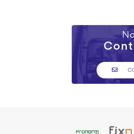
No
Cont
C