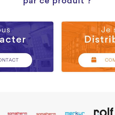
par ce produit ?
us
Je 
acter
Distri
ONTACT
CO