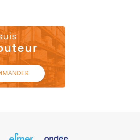
suis
buteur
MMANDER