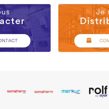
us
Je 
acter
Distri
ONTACT
CO