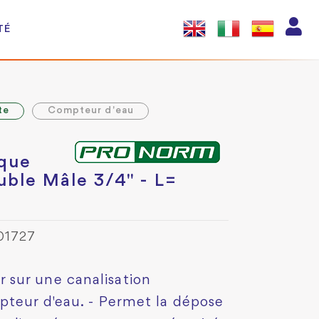
TÉ
te
Compteur d'eau
ique
ble Mâle 3/4" - L=
01727
sur une canalisation
pteur d'eau. - Permet la dépose