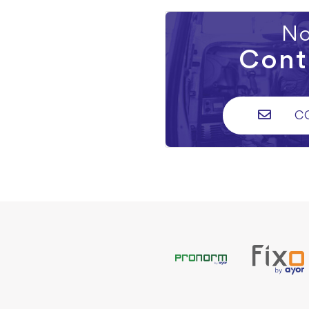
No
Cont
C