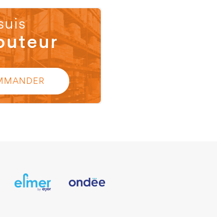
suis
buteur
MMANDER