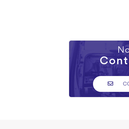
No
Cont
C