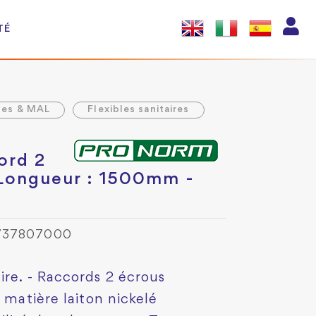
TÉ
les & MAL
Flexibles sanitaires
cord 2
 Longueur : 1500mm -
0737807000
ire. - Raccords 2 écrous
 matière laiton nickelé