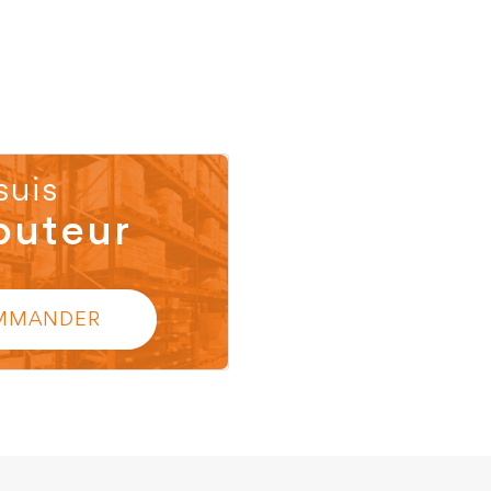
suis
buteur
MMANDER