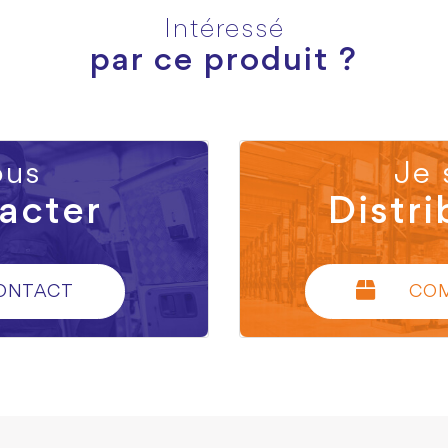
Intéressé
par ce produit ?
us
Je 
acter
Distri
ONTACT
CO